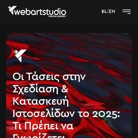
EL
|
EN
Οι Τάσεις στην
Σχεδίαση &
Κατασκευή
Ιστοσελίδων το 2025:
Τι Πρέπει να