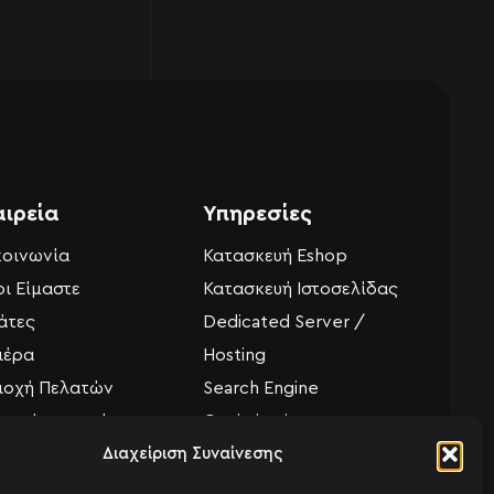
αιρεία
Υπηρεσίες
κοινωνία
Κατασκευή Eshop
οι Είμαστε
Κατασκευή Ιστοσελίδας
άτες
Dedicated Server /
ιέρα
Hosting
ιοχή Πελατών
Search Engine
ιτική απορρήτου
Optimization
Διαχείριση Συναίνεσης
μέρωση CCTV
Υποστήριξη Ιστοσελίδας
ι Χρήσης
Google Ads