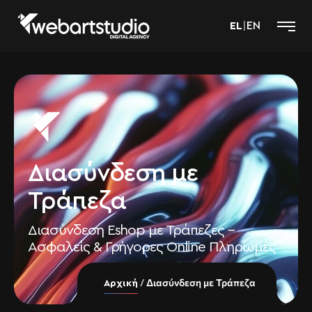
EL
|
EN
Διασύνδεση με
Τράπεζα
Διασύνδεση Eshop με Τράπεζες –
Ασφαλείς & Γρήγορες Online Πληρωμές
Διασύνδεση με Τράπεζα
Αρχική