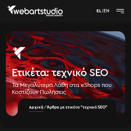
EL
|
EN
Ετικέτα:
τεχνικό SEO
Τα Μεγαλύτερα Λάθη στα eShops που
Κοστίζουν Πωλήσεις
Άρθρα με ετικέτα "τεχνικό SEO"
Αρχική